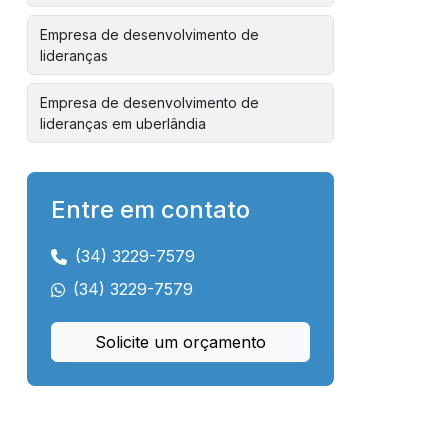
Empresa de desenvolvimento de
lideranças
Empresa de desenvolvimento de
lideranças em uberlândia
Empresa de headhunter
Entre em contato
Empresa de headhunter em uberlândia
(34) 3229-7579
Empresa de hunting
(34) 3229-7579
Empresa de hunting em uberlândia
Solicite um orçamento
Empresa de mentoria para líderes
Empresa de orientação de carreira