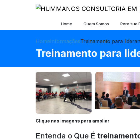
Home
Quem Somos
Para sua
Home
Informações
Treinamento para lidera
Treinamento para lid
Clique nas imagens para ampliar
Entenda o Que É
treinamento