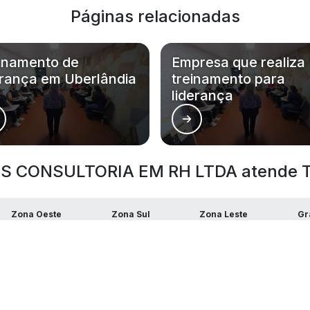
Páginas relacionadas
inamento de
Empresa que realiza
erança em Uberlândia
treinamento para
liderança
 CONSULTORIA EM RH LTDA atende Tre
Zona Oeste
Zona Sul
Zona Leste
Gr
Bom Retiro
Brás
Camb
Glicério
Liberdade
Luz
Santa Efigênia
Sé
Vila 