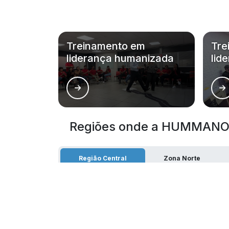
Treinamento em
Tre
liderança humanizada
lid
Regiões onde a HUMMANOS
Região Central
Zona Norte
Aclimação
Bela Vista
Consolação
Higienópolis
República
Santa Cecília