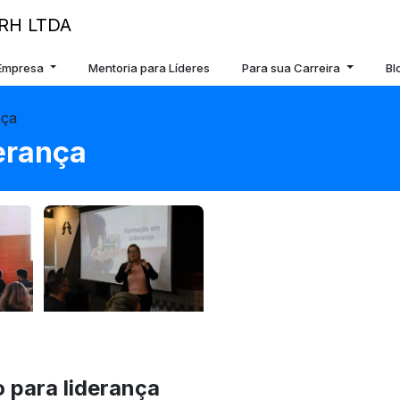
 Empresa
Mentoria para Líderes
Para sua Carreira
Bl
nça
erança
 para liderança