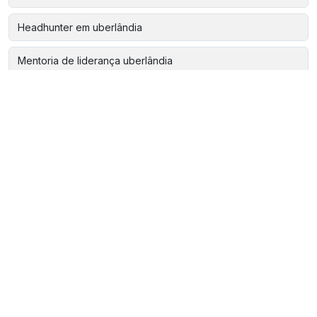
Headhunter em uberlândia
Mentoria de liderança uberlândia
Pesquisa de clima para empresas
Plano de cargos e salários
Programa de desenvolvimento de lideranças
Programa de desenvolvimento de líderes
Programa de liderança
Programa de liderança para empresas
Programa personalizado de desenvolvimento de lideranças