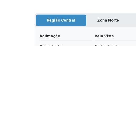
Região Central
Zona Norte
Aclimação
Bela Vista
Consolação
Higienópolis
República
Santa Cecília
O conteúdo do texto desta página é de direito reservado.
autoral – artigo 184 do Código Penal –
Lei 9610/98 - Lei d
NAV
Home
Quem 