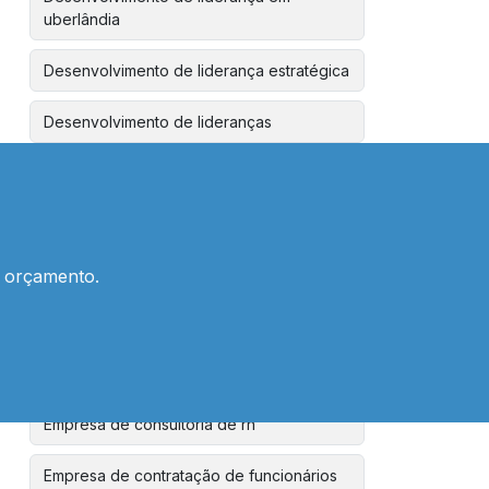
uberlândia
Desenvolvimento de liderança estratégica
Desenvolvimento de lideranças
Desenvolvimento de lideranças para
empresas
Desenvolvimento de líderes
m orçamento.
Desenvolvimento de líderes em
uberlândia
Diagnóstico de clima organizacional
Empresa de consultoria de rh
Empresa de contratação de funcionários