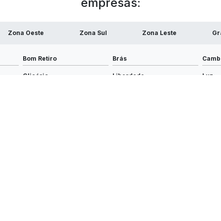
empresas:
Zona Oeste
Zona Sul
Zona Leste
Gr
Bom Retiro
Brás
Camb
Glicério
Liberdade
Luz
Santa Efigênia
Sé
Vila 
 Sua reprodução, parcial ou total, mesmo citando nossos links, é proibida s
e direitos autorais
.
EGAÇÃO
CONTATOS
(34) 3229-7579
(34) 3
7579
Somos