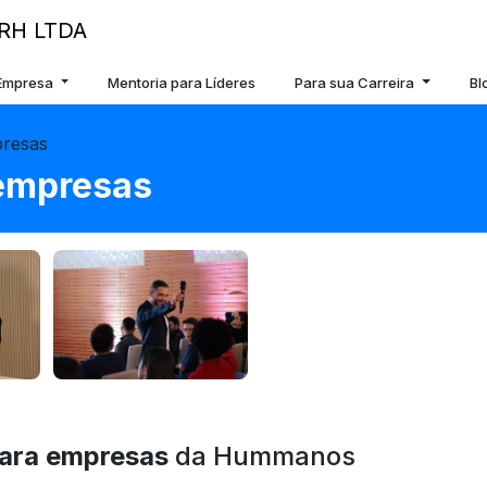
 Empresa
Mentoria para Líderes
Para sua Carreira
Bl
presas
 empresas
para empresas
da Hummanos