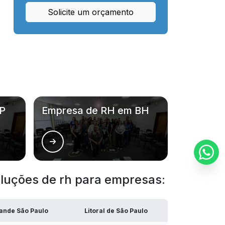
Empresa de recrutamento e hunting em
Solicite um orçamento
uberlândia
Empresa de recrutamento e seleção
Empresa de recrutamento e seleção de
pessoas
Empresa de recrutamento e seleção
uberlândia
P
Empresa de RH em BH
Empresa de recursos humanos
Empresa de recursos humanos em
uberlândia
ções de rh para empresas:
Empresa de rh
Empresa de rh recrutamento e seleção
ande São Paulo
Litoral de São Paulo