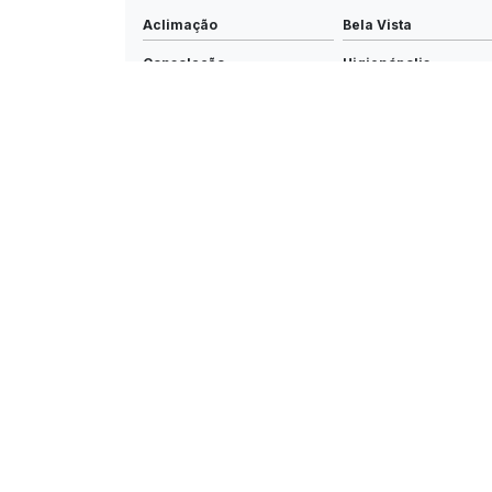
Aclimação
Bela Vista
Consolação
Higienópolis
República
Santa Cecília
O conteúdo do texto desta página é de direito reservado.
autoral – artigo 184 do Código Penal –
Lei 9610/98 - Lei d
NAV
Home
Quem 
Para s
Mentori
Para su