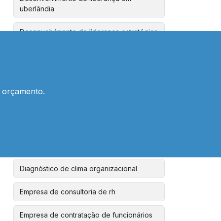
uberlândia
Desenvolvimento de liderança estratégica
Desenvolvimento de lideranças
Desenvolvimento de lideranças para
empresas
m orçamento.
Desenvolvimento de líderes
Desenvolvimento de líderes em
uberlândia
Diagnóstico de clima organizacional
Empresa de consultoria de rh
Empresa de contratação de funcionários