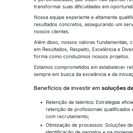
transformar suas dificuldades em oportunid
Nossa equipe experiente e altamente quali
resultados concretos, assegurando um servi
nossos clientes.
Além disso, nossos valores fundamentais, c
em Resultados, Respeito, Excelência e Dive
forma como conduzimos nossos projetos.
Estamos comprometidos em estabelecer rela
sempre em busca da excelência e da inova
Benefícios de investir em
soluções d
Retenção de talentos: Estratégias eficientes de gestão de pessoas contribuem para a
retenção de profissionais qualificados
com recrutamento;
Otimização de processos: Soluções de RH para empresas especializadas auxiliam na
identificação de gargalos e na implem