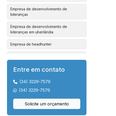
Empresa de desenvolvimento de
lideranças
Empresa de desenvolvimento de
lideranças em uberlândia
Empresa de headhunter
Empresa de headhunter em uberlândia
Entre em contato
Empresa de hunting
Empresa de hunting em uberlândia
(34) 3229-7579
(34) 3229-7579
Empresa de mentoria para líderes
Solicite um orçamento
Empresa de orientação de carreira