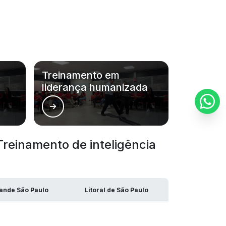
Empresa de recrutamento e hunting em
uberlândia
Empresa de recrutamento e seleção
Empresa de recrutamento e seleção de
pessoas
Treinamento em
liderança humanizada
Empresa de recrutamento e seleção
uberlândia
Empresa de recursos humanos
inamento de inteligência
Empresa de recursos humanos em
uberlândia
Empresa de rh
ande São Paulo
Litoral de São Paulo
Empresa de rh recrutamento e seleção
uci
Centro