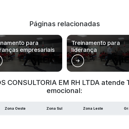
Páginas relacionadas
inamento para
Treinamento para
eranças empresariais
liderança
 CONSULTORIA EM RH LTDA atende Tre
emocional:
Zona Oeste
Zona Sul
Zona Leste
Gr
Bom Retiro
Brás
Camb