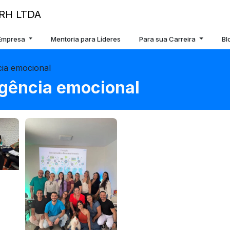
 Empresa
Mentoria para Líderes
Para sua Carreira
Bl
cia emocional
igência emocional