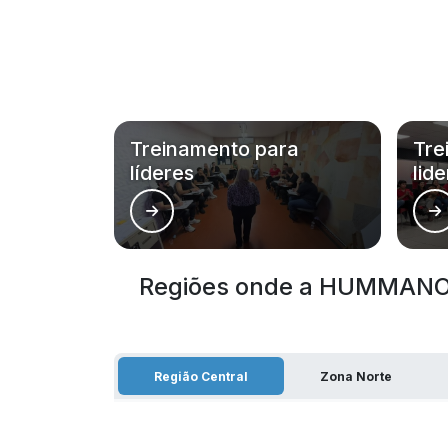
Treinamento para
Tre
líderes
lid
Regiões onde a HUMMANOS
Região Central
Zona Norte
Aclimação
Bela Vista