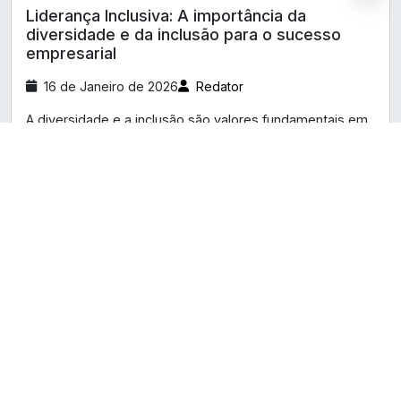
Liderança Inclusiva: A importância da
diversidade e da inclusão para o sucesso
empresarial
16 de Janeiro de 2026
Redator
A diversidade e a inclusão são valores fundamentais em
uma liderança eficaz e responsável. A diversidade se
refere à variedade de diferença, incluindo raça, gênero,...
Saiba Mais