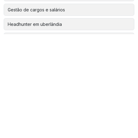
Gestão de cargos e salários
Headhunter em uberlândia
Mentoria de liderança uberlândia
Pesquisa de clima para empresas
Plano de cargos e salários
Programa de desenvolvimento de lideranças
Programa de desenvolvimento de líderes
Programa de liderança
Programa de liderança para empresas