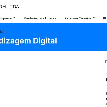
 Empresa
Mentoria para Líderes
Para sua Carreira
Bl
tal
dizagem Digital